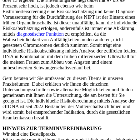
oder 13 ergeben. Die Erkennungsrate liegt dabei mit 97 bis 99
Prozent sehr hoch, ist jedoch ebenso wie beim
Ersttrimesterscreening eine Risikoabschätzung und keine Diagnose.
Voraussetzung für die Durchführung des NIPT ist der Einsatz eines
frühen Organultraschalls. Ist dieser unauffällig, kann die individuelle
Risikoabschätzung erfolgen, anderenfalls ist immer eine Abklärung
mittels
diagnostischer Punktion
zu empfehlen, da die
Wahrscheinlichkeit von Auffälligkeiten an den anderen, nicht
getesteten Chromosomen deutlich zunimmt. Somit trägt eine
individuelle Risikoabschätzung mittels Analyse der zellfreien fetalen
DNA in Kombination mit dem frühen differenzierten Ultraschall für
die meisten Frauen zum Abbau von Ängsten und einem
unbeschwerten Schwangerschaftsverlauf bei.
Gern beraten wir Sie umfassend zu diesem Thema in unseren
Praxisräumen. Dabei erklären wir Ihnen die einzelnen
Untersuchungsschritte sowie alternative Möglichkeiten und finden
gemeinsam mit Ihnen die Untersuchung, die am besten für Sie
geeignet ist. Die individuelle Risikoberechnung mittels Analyse der
cffDNA ist seit 2022 Bestandteil der Mutterschaftsrichtlinien und
wird somit, bei entsprechender Indikation, durch die gesetzlichen
Krankenkassen bezahlt.
HINWEIS ZUR TERMINVEREINBARUNG
Wir sind eine Bestellpraxis.
Bitte vereinbaren Sie Ihren Termin grundsätzlich vorab – telefonisch