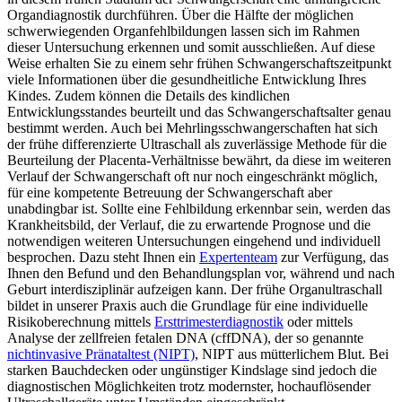
Organdiagnostik durchführen. Über die Hälfte der möglichen
schwerwiegenden Organfehlbildungen lassen sich im Rahmen
dieser Untersuchung erkennen und somit ausschließen. Auf diese
Weise erhalten Sie zu einem sehr frühen Schwangerschaftszeitpunkt
viele Informationen über die gesundheitliche Entwicklung Ihres
Kindes. Zudem können die Details des kindlichen
Entwicklungsstandes beurteilt und das Schwangerschaftsalter genau
bestimmt werden. Auch bei Mehrlingsschwangerschaften hat sich
der frühe differenzierte Ultraschall als zuverlässige Methode für die
Beurteilung der Placenta-Verhältnisse bewährt, da diese im weiteren
Verlauf der Schwangerschaft oft nur noch eingeschränkt möglich,
für eine kompetente Betreuung der Schwangerschaft aber
unabdingbar ist. Sollte eine Fehlbildung erkennbar sein, werden das
Krankheitsbild, der Verlauf, die zu erwartende Prognose und die
notwendigen weiteren Untersuchungen eingehend und individuell
besprochen. Dazu steht Ihnen ein
Expertenteam
zur Verfügung, das
Ihnen den Befund und den Behandlungsplan vor, während und nach
Geburt interdisziplinär aufzeigen kann. Der frühe Organultraschall
bildet in unserer Praxis auch die Grundlage für eine individuelle
Risikoberechnung mittels
Ersttrimesterdiagnostik
oder mittels
Analyse der zellfreien fetalen DNA (cffDNA), der so genannte
nichtinvasive Pränataltest (NIPT)
, NIPT aus mütterlichem Blut. Bei
starken Bauchdecken oder ungünstiger Kindslage sind jedoch die
diagnostischen Möglichkeiten trotz modernster, hochauflösender