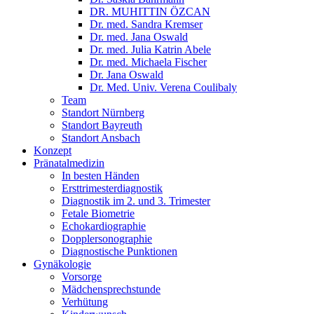
DR. MUHITTIN ÖZCAN
Dr. med. Sandra Kremser
Dr. med. Jana Oswald
Dr. med. Julia Katrin Abele
Dr. med. Michaela Fischer
Dr. Jana Oswald
Dr. Med. Univ. Verena Coulibaly
Team
Standort Nürnberg
Standort Bayreuth
Standort Ansbach
Konzept
Pränatalmedizin
In besten Händen
Ersttrimesterdiagnostik
Diagnostik im 2. und 3. Trimester
Fetale Biometrie
Echokardiographie
Dopplersonographie
Diagnostische Punktionen
Gynäkologie
Vorsorge
Mädchensprechstunde
Verhütung