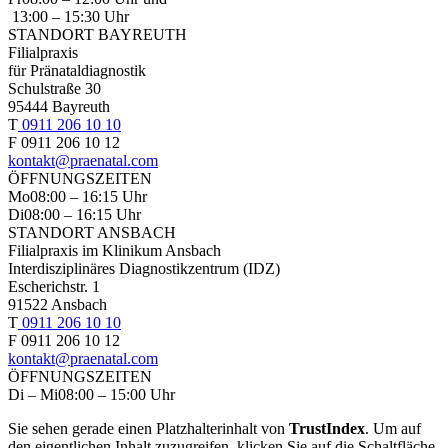
13:00 – 15:30 Uhr
STANDORT BAYREUTH
Filialpraxis
für Pränataldiagnostik
Schulstraße 30
95444 Bayreuth
T
0911 206 10 10
F 0911 206 10 12
kontakt@praenatal.com
ÖFFNUNGSZEITEN
Mo
08:00 – 16:15 Uhr
Di
08:00 – 16:15 Uhr
STANDORT ANSBACH
Filialpraxis im Klinikum Ansbach
Interdisziplinäres Diagnostikzentrum (IDZ)
Escherichstr. 1
91522 Ansbach
T
0911 206 10 10
F 0911 206 10 12
kontakt@praenatal.com
ÖFFNUNGSZEITEN
Di – Mi
08:00 – 15:00 Uhr
Sie sehen gerade einen Platzhalterinhalt von
TrustIndex
. Um auf
den eigentlichen Inhalt zuzugreifen, klicken Sie auf die Schaltfläche