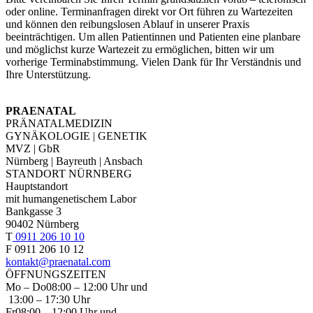
oder online. Terminanfragen direkt vor Ort führen zu Wartezeiten
und können den reibungslosen Ablauf in unserer Praxis
beeinträchtigen. Um allen Patientinnen und Patienten eine planbare
und möglichst kurze Wartezeit zu ermöglichen, bitten wir um
vorherige Terminabstimmung. Vielen Dank für Ihr Verständnis und
Ihre Unterstützung.
PRAENATAL
PRÄNATALMEDIZIN
GYNÄKOLOGIE | GENETIK
MVZ | GbR
Nürnberg | Bayreuth | Ansbach
STANDORT NÜRNBERG
Hauptstandort
mit humangenetischem Labor
Bankgasse 3
90402 Nürnberg
T
0911 206 10 10
F 0911 206 10 12
kontakt@praenatal.com
ÖFFNUNGSZEITEN
Mo – Do
08:00 – 12:00 Uhr und
13:00 – 17:30 Uhr
Fr
08:00 – 12:00 Uhr und