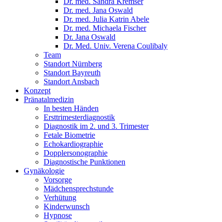
Dr. med. Sandra Kremser
Dr. med. Jana Oswald
Dr. med. Julia Katrin Abele
Dr. med. Michaela Fischer
Dr. Jana Oswald
Dr. Med. Univ. Verena Coulibaly
Team
Standort Nürnberg
Standort Bayreuth
Standort Ansbach
Konzept
Pränatalmedizin
In besten Händen
Ersttrimesterdiagnostik
Diagnostik im 2. und 3. Trimester
Fetale Biometrie
Echokardiographie
Dopplersonographie
Diagnostische Punktionen
Gynäkologie
Vorsorge
Mädchensprechstunde
Verhütung
Kinderwunsch
Hypnose