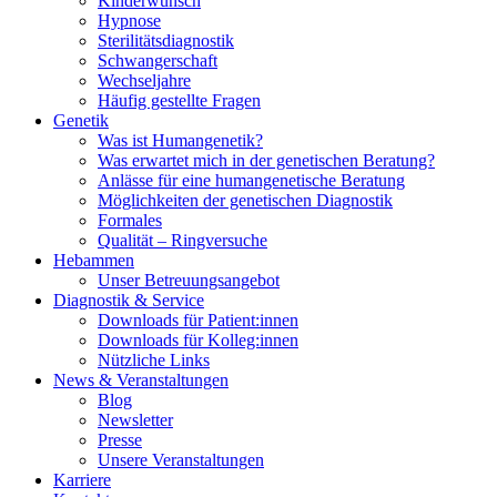
Kinderwunsch
Hypnose
Sterilitätsdiagnostik
Schwangerschaft
Wechseljahre
Häufig gestellte Fragen
Genetik
Was ist Humangenetik?
Was erwartet mich in der genetischen Beratung?
Anlässe für eine humangenetische Beratung
Möglichkeiten der genetischen Diagnostik
Formales
Qualität – Ringversuche
Hebammen
Unser Betreuungsangebot
Diagnostik & Service
Downloads für Patient:innen
Downloads für Kolleg:innen
Nützliche Links
News & Veranstaltungen
Blog
Newsletter
Presse
Unsere Veranstaltungen
Karriere