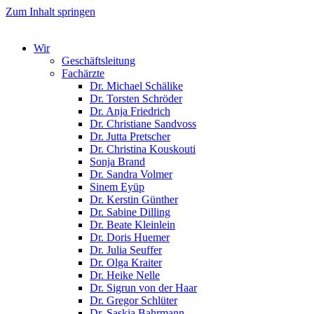
Zum Inhalt springen
Wir
Geschäftsleitung
Fachärzte
Dr. Michael Schälike
Dr. Torsten Schröder
Dr. Anja Friedrich
Dr. Christiane Sandvoss
Dr. Jutta Pretscher
Dr. Christina Kouskouti
Sonja Brand
Dr. Sandra Volmer
Sinem Eyüp
Dr. Kerstin Günther
Dr. Sabine Dilling
Dr. Beate Kleinlein
Dr. Doris Huemer
Dr. Julia Seuffer
Dr. Olga Kraiter
Dr. Heike Nelle
Dr. Sigrun von der Haar
Dr. Gregor Schlüter
Dr. Saskia Bahrmann