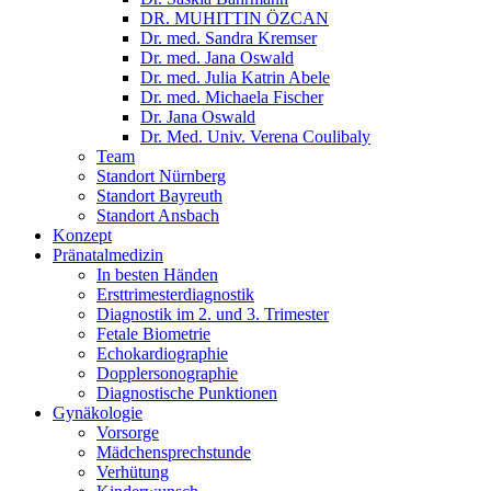
DR. MUHITTIN ÖZCAN
Dr. med. Sandra Kremser
Dr. med. Jana Oswald
Dr. med. Julia Katrin Abele
Dr. med. Michaela Fischer
Dr. Jana Oswald
Dr. Med. Univ. Verena Coulibaly
Team
Standort Nürnberg
Standort Bayreuth
Standort Ansbach
Konzept
Pränatalmedizin
In besten Händen
Ersttrimesterdiagnostik
Diagnostik im 2. und 3. Trimester
Fetale Biometrie
Echokardiographie
Dopplersonographie
Diagnostische Punktionen
Gynäkologie
Vorsorge
Mädchensprechstunde
Verhütung