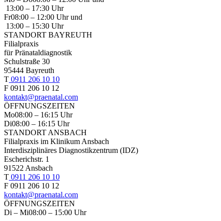
13:00 – 17:30 Uhr
Fr
08:00 – 12:00 Uhr und
13:00 – 15:30 Uhr
STANDORT BAYREUTH
Filialpraxis
für Pränataldiagnostik
Schulstraße 30
95444 Bayreuth
T
0911 206 10 10
F 0911 206 10 12
kontakt@praenatal.com
ÖFFNUNGSZEITEN
Mo
08:00 – 16:15 Uhr
Di
08:00 – 16:15 Uhr
STANDORT ANSBACH
Filialpraxis im Klinikum Ansbach
Interdisziplinäres Diagnostikzentrum (IDZ)
Escherichstr. 1
91522 Ansbach
T
0911 206 10 10
F 0911 206 10 12
kontakt@praenatal.com
ÖFFNUNGSZEITEN
Di – Mi
08:00 – 15:00 Uhr