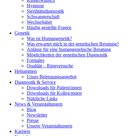
Kinderwunsch
Hypnose
Sterilitätsdiagnostik
Schwangerschaft
Wechseljahre
Häufig gestellte Fragen
Genetik
Was ist Humangenetik?
Was erwartet mich in der genetischen Beratung?
Anlässe für eine humangenetische Beratung
Möglichkeiten der genetischen Diagnostik
Formales
Qualität – Ringversuche
Hebammen
Unser Betreuungsangebot
Diagnostik & Service
Downloads für Patient:innen
Downloads für Kolleg:innen
Nützliche Links
News & Veranstaltungen
Blog
Newsletter
Presse
Unsere Veranstaltungen
Karriere