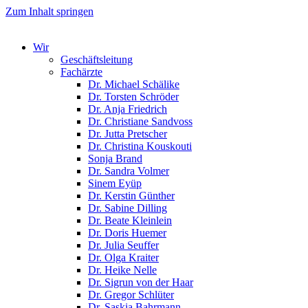
Zum Inhalt springen
Wir
Geschäftsleitung
Fachärzte
Dr. Michael Schälike
Dr. Torsten Schröder
Dr. Anja Friedrich
Dr. Christiane Sandvoss
Dr. Jutta Pretscher
Dr. Christina Kouskouti
Sonja Brand
Dr. Sandra Volmer
Sinem Eyüp
Dr. Kerstin Günther
Dr. Sabine Dilling
Dr. Beate Kleinlein
Dr. Doris Huemer
Dr. Julia Seuffer
Dr. Olga Kraiter
Dr. Heike Nelle
Dr. Sigrun von der Haar
Dr. Gregor Schlüter
Dr. Saskia Bahrmann