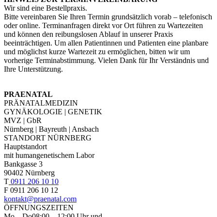
Wir sind eine Bestellpraxis.
Bitte vereinbaren Sie Ihren Termin grundsätzlich vorab – telefonisch
oder online. Terminanfragen direkt vor Ort führen zu Wartezeiten
und können den reibungslosen Ablauf in unserer Praxis
beeinträchtigen. Um allen Patientinnen und Patienten eine planbare
und möglichst kurze Wartezeit zu ermöglichen, bitten wir um
vorherige Terminabstimmung. Vielen Dank für Ihr Verständnis und
Ihre Unterstützung.
PRAENATAL
PRÄNATALMEDIZIN
GYNÄKOLOGIE | GENETIK
MVZ | GbR
Nürnberg | Bayreuth | Ansbach
STANDORT NÜRNBERG
Hauptstandort
mit humangenetischem Labor
Bankgasse 3
90402 Nürnberg
T
0911 206 10 10
F 0911 206 10 12
kontakt@praenatal.com
ÖFFNUNGSZEITEN
Mo – Do
08:00 – 12:00 Uhr und