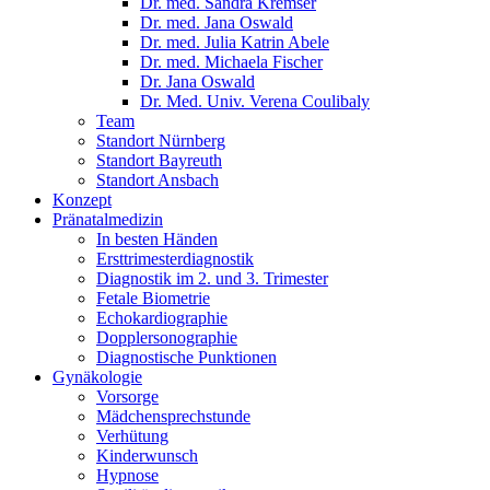
Dr. med. Sandra Kremser
Dr. med. Jana Oswald
Dr. med. Julia Katrin Abele
Dr. med. Michaela Fischer
Dr. Jana Oswald
Dr. Med. Univ. Verena Coulibaly
Team
Standort Nürnberg
Standort Bayreuth
Standort Ansbach
Konzept
Pränatalmedizin
In besten Händen
Ersttrimesterdiagnostik
Diagnostik im 2. und 3. Trimester
Fetale Biometrie
Echokardiographie
Dopplersonographie
Diagnostische Punktionen
Gynäkologie
Vorsorge
Mädchensprechstunde
Verhütung
Kinderwunsch
Hypnose